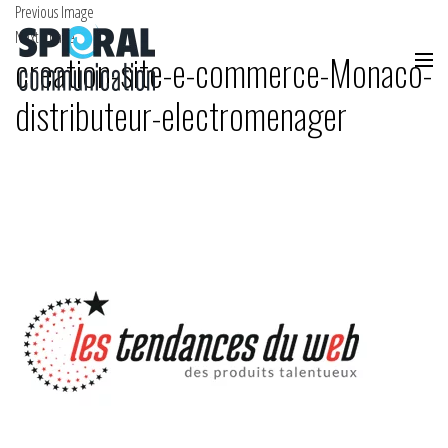
Previous Image
Next Image
creation-site-e-commerce-Monaco-
distributeur-electromenager