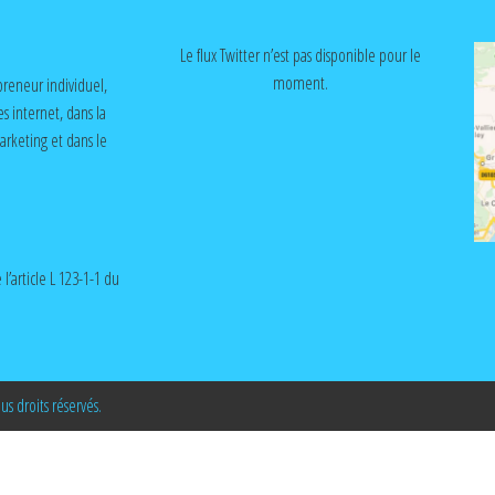
Le flux Twitter n’est pas disponible pour le
moment.
reneur individuel,
es internet, dans la
rketing et dans le
l’article L 123-1-1 du
 droits réservés.