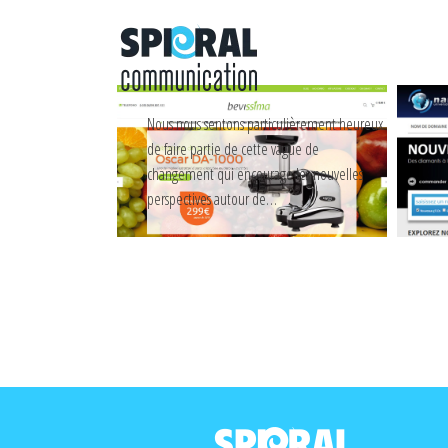
Nous nous sentons particulièrement heureux
de faire partie de cette vague de
changement qui encourage les nouvelles
perspectives autour de…