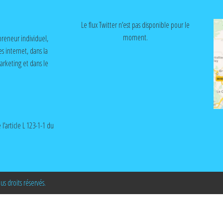
Le flux Twitter n’est pas disponible pour le
moment.
reneur individuel,
es internet, dans la
rketing et dans le
l’article L 123-1-1 du
 droits réservés.