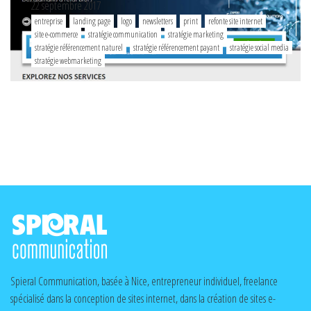
22 septembre 2017
entreprise
landing page
logo
newsletters
print
refonte site internet
site e-commerce
stratégie communication
stratégie marketing
stratégie référencement naturel
stratégie référencement payant
stratégie social media
stratégie webmarketing
Spieral Communication, basée à Nice, entrepreneur individuel, freelance
spécialisé dans la conception de sites internet, dans la création de sites e-